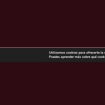
Los más vistos
Utilizamos cookies para ofrecerte la
Puedes aprender más sobre qué cooki
¿A quién te gustaría escuchar? Piensa en una per
tener una conversación sobre cualquier tema mie