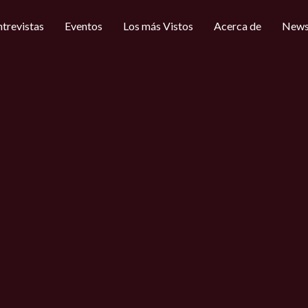
ntrevistas
Eventos
Los más Vistos
Acerca de
News