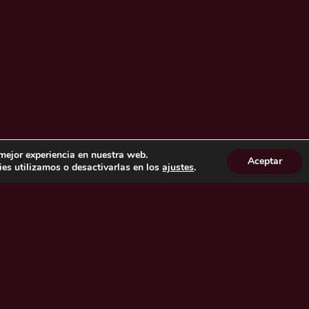
 mejor experiencia en nuestra web.
Aceptar
es utilizamos o desactivarlas en los
ajustes
.
sona relevante con la que te gustaría
ntras disfrutas de una copa de vino.