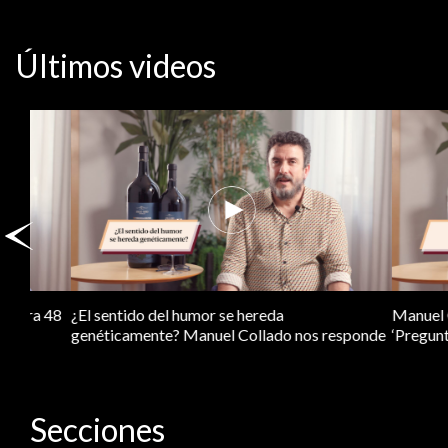
Últimos videos
Manuel Collado sorprende a sus invitados con
¿Hay avances e
su receta de…
medicina pers
Secciones