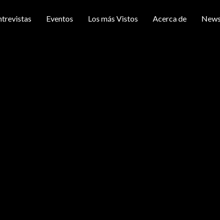
ntrevistas
Eventos
Los más Vistos
Acerca de
News