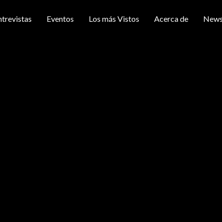
ntrevistas
Eventos
Los más Vistos
Acerca de
News