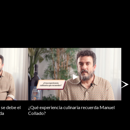
 se debe el
¿Qué experiencia culinaria recuerda Manuel
¿Qué
da
Collado?
biol