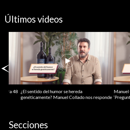
Últimos videos
Manuel Collado sorprende a sus invitados con
¿Hay avances e
su receta de…
medicina pers
Secciones