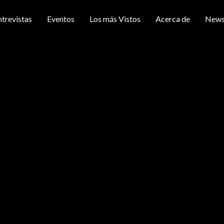
ntrevistas
Eventos
Los más Vistos
Acerca de
News