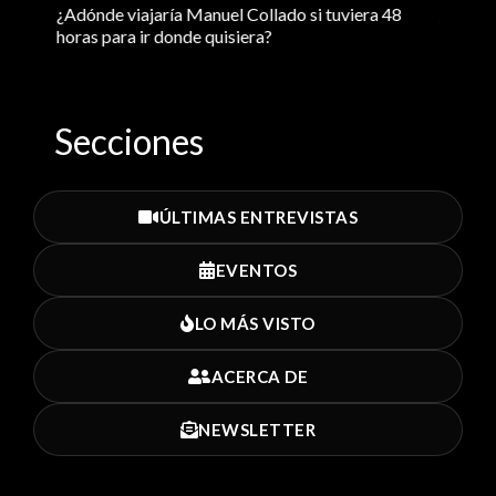
e
¿Adónde viajaría Manuel Collado si tuviera 48
¿El sen
horas para ir donde quisiera?
Manuel
Secciones
ÚLTIMAS ENTREVISTAS
EVENTOS
LO MÁS VISTO
ACERCA DE
NEWSLETTER